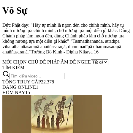
Vô Sự
Đức Phật dạy: "Hãy tự mình là ngọn đèn cho chính mình, hãy tự
mình nương tựa chính mình, chớ nương tựa một điều gì khác. Dùng
Chánh pháp làm ngọn đèn, dùng Chánh pháp làm chỗ nương tựa,
không nương tựa một điều gì khác"
"Tasmātihānanda, attadīpā
viharatha attasaraṇā anaññasaraṇā, dhammadīpā dhammasaraṇā
anaññasaraṇā."
Trường Bộ Kinh - Digha Nikaya 16
MỜI CHỌN CHỦ ĐỀ PHÁP ÂM ĐỂ NGHE
TÌM KIẾM
TỔNG TRUY CẬP
22.378
ĐANG ONLINE
1
HÔM NAY
15