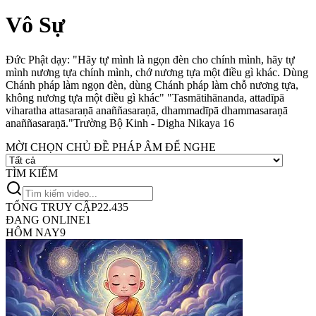
Vô Sự
Đức Phật dạy: "Hãy tự mình là ngọn đèn cho chính mình, hãy tự
mình nương tựa chính mình, chớ nương tựa một điều gì khác. Dùng
Chánh pháp làm ngọn đèn, dùng Chánh pháp làm chỗ nương tựa,
không nương tựa một điều gì khác"
"Tasmātihānanda, attadīpā
viharatha attasaraṇā anaññasaraṇā, dhammadīpā dhammasaraṇā
anaññasaraṇā."
Trường Bộ Kinh - Digha Nikaya 16
MỜI CHỌN CHỦ ĐỀ PHÁP ÂM ĐỂ NGHE
TÌM KIẾM
TỔNG TRUY CẬP
22.435
ĐANG ONLINE
1
HÔM NAY
9