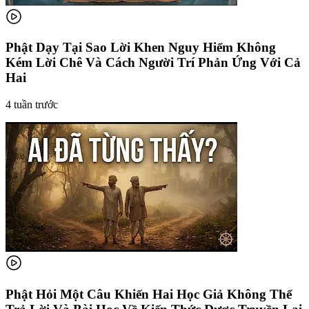
Phật Dạy Tại Sao Lời Khen Nguy Hiểm Không
Kém Lời Chê Và Cách Người Trí Phản Ứng Với Cả
Hai
4 tuần trước
Phật Hỏi Một Câu Khiến Hai Học Giả Không Thể