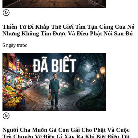
Thiên Tử Đi Khắp Thế Giới Tìm Tận Cùng Của Nó
Nhưng Không Tìm Được Và Điều Phật Nói Sau Đó
6 ngày trước
Người Cha Muốn Gả Con Gái Cho Phật Và Cuộc
Trò Chuyện Về Điều Gì Xảy Ra Khi Biết Điều Tốt