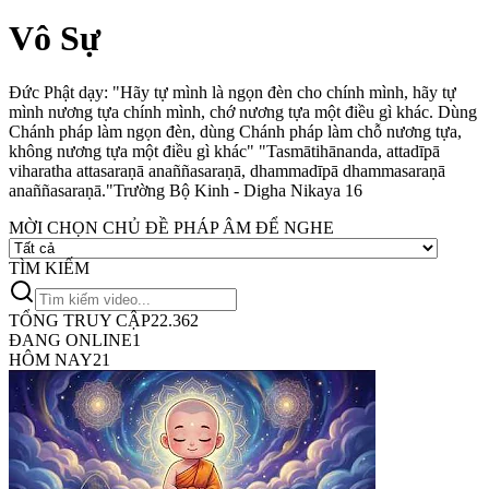
Vô Sự
Đức Phật dạy: "Hãy tự mình là ngọn đèn cho chính mình, hãy tự
mình nương tựa chính mình, chớ nương tựa một điều gì khác. Dùng
Chánh pháp làm ngọn đèn, dùng Chánh pháp làm chỗ nương tựa,
không nương tựa một điều gì khác"
"Tasmātihānanda, attadīpā
viharatha attasaraṇā anaññasaraṇā, dhammadīpā dhammasaraṇā
anaññasaraṇā."
Trường Bộ Kinh - Digha Nikaya 16
MỜI CHỌN CHỦ ĐỀ PHÁP ÂM ĐỂ NGHE
TÌM KIẾM
TỔNG TRUY CẬP
22.362
ĐANG ONLINE
1
HÔM NAY
21