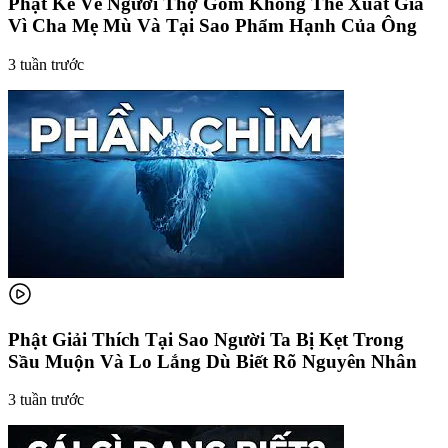
Phật Kể Về Người Thợ Gốm Không Thể Xuất Gia
Vì Cha Mẹ Mù Và Tại Sao Phẩm Hạnh Của Ông
3 tuần trước
Phật Giải Thích Tại Sao Người Ta Bị Kẹt Trong
Sầu Muộn Và Lo Lắng Dù Biết Rõ Nguyên Nhân
3 tuần trước