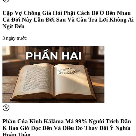
Cặp Vợ Chồng Già Hỏi Phật Cách Để Ở Bên Nhau
Cả Đời Này Lẫn Đời Sau Và Câu Trả Lời Không Ai
Ngờ Đến
3 ngày trước
Phần Của Kinh Kālāma Mà 99% Người Trích Dẫn
K Bao Giờ Đọc Đến Và Điều Đó Thay Đổi Ý Nghĩa
Hoàn Toàn