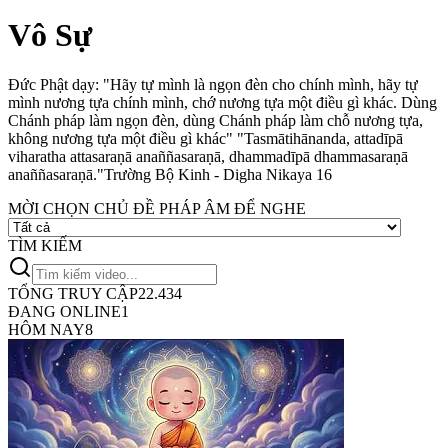
Vô Sự
Đức Phật dạy: "Hãy tự mình là ngọn đèn cho chính mình, hãy tự
mình nương tựa chính mình, chớ nương tựa một điều gì khác. Dùng
Chánh pháp làm ngọn đèn, dùng Chánh pháp làm chỗ nương tựa,
không nương tựa một điều gì khác"
"Tasmātihānanda, attadīpā
viharatha attasaraṇā anaññasaraṇā, dhammadīpā dhammasaraṇā
anaññasaraṇā."
Trường Bộ Kinh - Digha Nikaya 16
MỜI CHỌN CHỦ ĐỀ PHÁP ÂM ĐỂ NGHE
TÌM KIẾM
TỔNG TRUY CẬP
22.434
ĐANG ONLINE
1
HÔM NAY
8