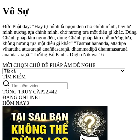
Vô Sự
Đức Phật dạy: "Hãy tự mình là ngọn đèn cho chính mình, hãy tự
mình nương tựa chính mình, chớ nương tựa một điều gì khác. Dùng
Chánh pháp làm ngọn đèn, dùng Chánh pháp làm chỗ nương tựa,
không nương tựa một điều gì khác"
"Tasmātihānanda, attadīpā
viharatha attasaraṇā anaññasaraṇā, dhammadīpā dhammasaraṇā
anaññasaraṇā."
Trường Bộ Kinh - Digha Nikaya 16
MỜI CHỌN CHỦ ĐỀ PHÁP ÂM ĐỂ NGHE
TÌM KIẾM
TỔNG TRUY CẬP
22.442
ĐANG ONLINE
1
HÔM NAY
3