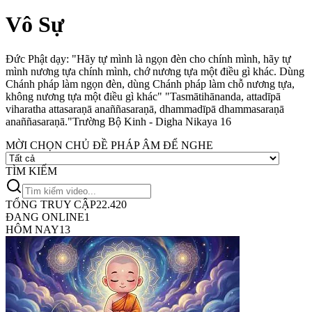
Vô Sự
Đức Phật dạy: "Hãy tự mình là ngọn đèn cho chính mình, hãy tự
mình nương tựa chính mình, chớ nương tựa một điều gì khác. Dùng
Chánh pháp làm ngọn đèn, dùng Chánh pháp làm chỗ nương tựa,
không nương tựa một điều gì khác"
"Tasmātihānanda, attadīpā
viharatha attasaraṇā anaññasaraṇā, dhammadīpā dhammasaraṇā
anaññasaraṇā."
Trường Bộ Kinh - Digha Nikaya 16
MỜI CHỌN CHỦ ĐỀ PHÁP ÂM ĐỂ NGHE
TÌM KIẾM
TỔNG TRUY CẬP
22.420
ĐANG ONLINE
1
HÔM NAY
13