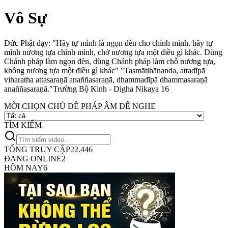
Vô Sự
Đức Phật dạy: "Hãy tự mình là ngọn đèn cho chính mình, hãy tự
mình nương tựa chính mình, chớ nương tựa một điều gì khác. Dùng
Chánh pháp làm ngọn đèn, dùng Chánh pháp làm chỗ nương tựa,
không nương tựa một điều gì khác"
"Tasmātihānanda, attadīpā
viharatha attasaraṇā anaññasaraṇā, dhammadīpā dhammasaraṇā
anaññasaraṇā."
Trường Bộ Kinh - Digha Nikaya 16
MỜI CHỌN CHỦ ĐỀ PHÁP ÂM ĐỂ NGHE
TÌM KIẾM
TỔNG TRUY CẬP
22.446
ĐANG ONLINE
2
HÔM NAY
6