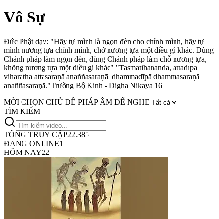
Vô Sự
Đức Phật dạy: "Hãy tự mình là ngọn đèn cho chính mình, hãy tự
mình nương tựa chính mình, chớ nương tựa một điều gì khác. Dùng
Chánh pháp làm ngọn đèn, dùng Chánh pháp làm chỗ nương tựa,
không nương tựa một điều gì khác"
"Tasmātihānanda, attadīpā
viharatha attasaraṇā anaññasaraṇā, dhammadīpā dhammasaraṇā
anaññasaraṇā."
Trường Bộ Kinh - Digha Nikaya 16
MỜI CHỌN CHỦ ĐỀ PHÁP ÂM ĐỂ NGHE
TÌM KIẾM
TỔNG TRUY CẬP
22.385
ĐANG ONLINE
1
HÔM NAY
22